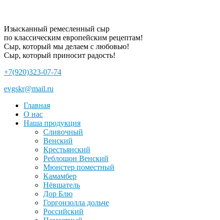
Изысканный ремесленный сыр
по классическим европейским рецептам!
Сыр, который мы делаем с любовью!
Сыр, который приносит радость!
+7(920)
323-07-74
evgskr
@mail.ru
Главная
О нас
Наша продукция
Сливочный
Венский
Крестьянский
Реблошон Венский
Мюнстер поместный
Камамбер
Нёвшатель
Дор Блю
Горгонзолла дольче
Российский