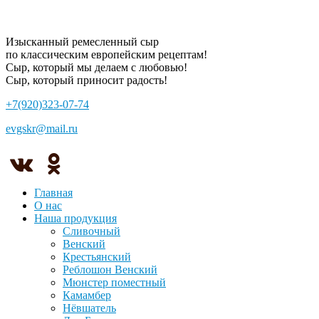
Изысканный ремесленный сыр
по классическим европейским рецептам!
Сыр, который мы делаем с любовью!
Сыр, который приносит радость!
+7(920)
323-07-74
evgskr
@mail.ru
Главная
О нас
Наша продукция
Сливочный
Венский
Крестьянский
Реблошон Венский
Мюнстер поместный
Камамбер
Нёвшатель