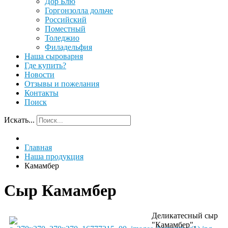
Дор Блю
Горгонзолла дольче
Российский
Поместный
Толеджио
Филадельфия
Наша сыроварня
Где купить?
Новости
Отзывы и пожелания
Контакты
Поиск
Искать...
Главная
Наша продукция
Камамбер
Сыр Камамбер
Деликатесный сыр
"Камамбер".