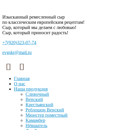
Изысканный ремесленный сыр
по классическим европейским рецептам!
Сыр, который мы делаем с любовью!
Сыр, который приносит радость!
+7(920)
323-07-74
evgskr
@mail.ru
Главная
О нас
Наша продукция
Сливочный
Венский
Крестьянский
Реблошон Венский
Мюнстер поместный
Камамбер
Нёвшатель