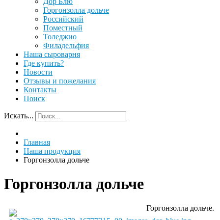
Дор Блю
Горгонзолла дольче
Российский
Поместный
Толеджио
Филадельфия
Наша сыроварня
Где купить?
Новости
Отзывы и пожелания
Контакты
Поиск
Искать...
Главная
Наша продукция
Горгонзолла дольче
Горгонзолла дольче
Горгонзолла дольче.