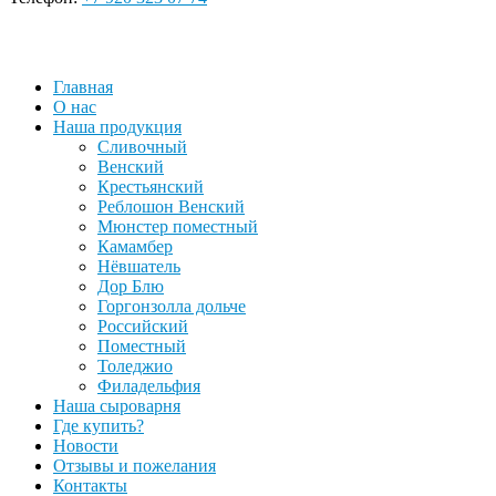
Главная
О нас
Наша продукция
Сливочный
Венский
Крестьянский
Реблошон Венский
Мюнстер поместный
Камамбер
Нёвшатель
Дор Блю
Горгонзолла дольче
Российский
Поместный
Толеджио
Филадельфия
Наша сыроварня
Где купить?
Новости
Отзывы и пожелания
Контакты