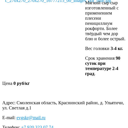
Мягкий сыр сыр
изготовленный с
применением
плесени
пенициллиум
рокфорти. Более
твёрдый чем дор
блю и более острый.
Вес головки
3-4 кг.
Срок хранения
90
суток при
температуре 2-4
град
.
Цена
0 руб/кг
Адрес:
Смоленская область, Краснинский район, д. Ульятичи,
ул. Светлая д.1
E-mail:
evgskr@mail.ru
Телефон:
+7 920 323 07 74